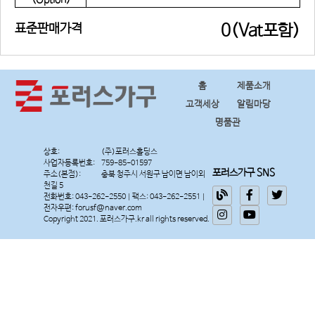
(Option)
표준판매가격
0(Vat포함)
홈
제품소개
고객세상
알림마당
명품관
상호:
사업자등록번호:
포러스가구 SNS
주소(본점):
충북 청주시 서원구 남이면 남이외
천길 5
전화번호: 043-262-2550 | 팩스: 043-262-2551 |
전자우편: forusf@naver.com