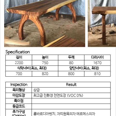
Specification
길이
높이
두께
다리사이
2200
750
80
1670
식탁너비(최소, 최대)
양단너비(최소, 최대)
700
820
800
810
Inspection
Result
목리형상
상급
마감도장
최고급 친환경 천연도장 (VOC 0%)
특이점
등급코드
추가구성
롬바르디아벤치, 자띠원목의자 에르메스의자