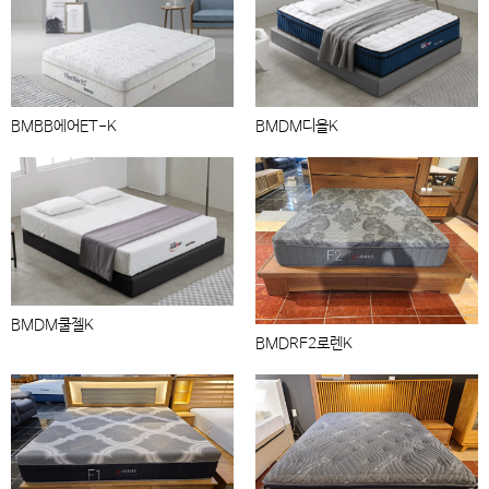
BMBB에어ET-K
BMDM디올K
BMDM쿨젤K
BMDRF2로렌K