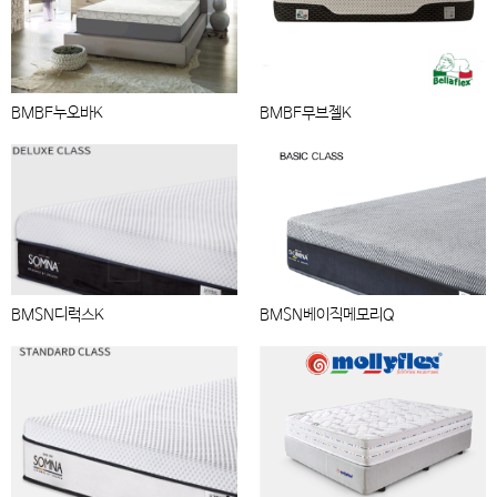
BMBF누오바K
BMBF무브젤K
BMSN디럭스K
BMSN베이직메모리Q