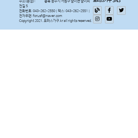
포러스가구 SNS
주소(본점):
충북 청주시 서원구 남이면 남이외
천길 5
전화번호: 043-262-2550 | 팩스: 043-262-2551 |
전자우편: forusf@naver.com