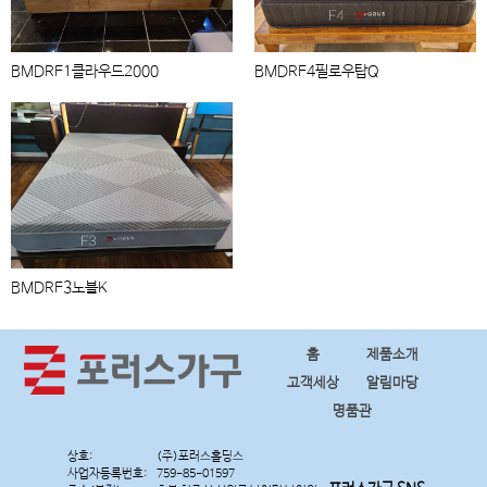
BMDRF1클라우드2000
BMDRF4필로우탑Q
BMDRF3노블K
홈
제품소개
고객세상
알림마당
명품관
상호:
사업자등록번호: