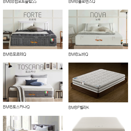
BMBB컴포트슬립SS
BMIB플로렌스Q
BMIB포르테Q
BMIB노바Q
BMIB토스카나Q
BMBF벨라K