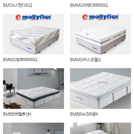
BMSN스탠다드Q
BMMO라벤다테라피Q
BMMO밤부테라피Q
BMMO비스코젤Q
BMBB레벌루션K
BMBB뉴크라운K