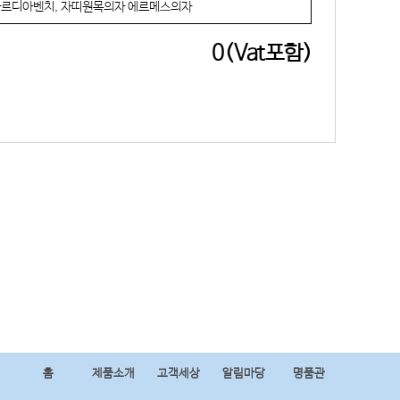
르디아벤치, 자띠원목의자 에르메스의자
0(Vat포함)
홈
제품소개
고객세상
알림마당
명품관