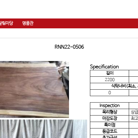
알림마당
명품관
RNN22-0506
Specification
길이
2200
식탁너비(최소, 
0
Inspection
목리형상
상
마감도장
최고
특이점
등급코드