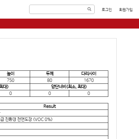
로그인
회원가입
높이
두께
다리사이
750
80
1670
최대)
양단너비(최소, 최대)
0
0
0
Result
급
급 친환경 천연도장 (VOC 0%)