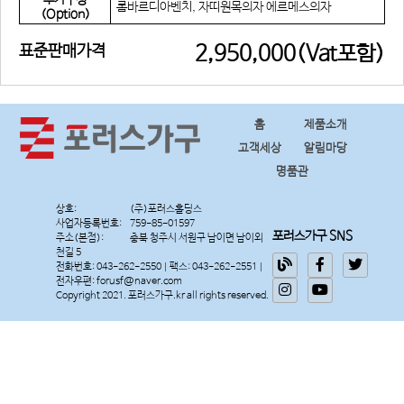
추가구성
롬바르디아벤치, 자띠원목의자 에르메스의자
(Option)
표준판매가격
2,950,000(Vat포함)
홈
제품소개
고객세상
알림마당
명품관
상호:
사업자등록번호:
포러스가구 SNS
주소(본점):
충북 청주시 서원구 남이면 남이외
천길 5
전화번호: 043-262-2550 | 팩스: 043-262-2551 |
전자우편: forusf@naver.com