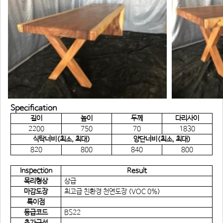
Specification
길이
높이
두께
다리사이
2200
750
70
1830
식탁너비(최소, 최대)
양단너비(최소, 최대)
820
800
840
800
Inspection
Result
목리형상
상급
마감도장
최고급 친환경 천연도장 (VOC 0%)
특이점
등급코드
BS22