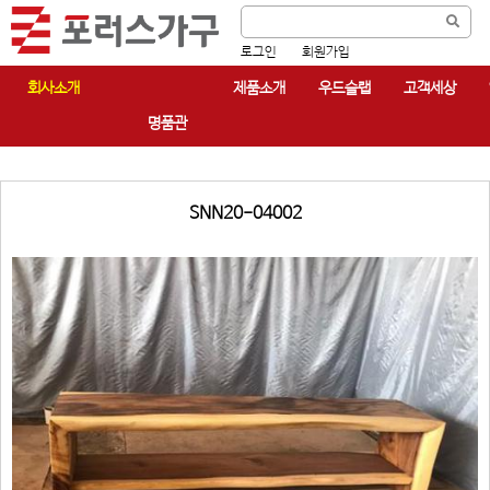
로그인
회원가입
회사소개
제품소개
우드슬랩
고객세상
명품관
SNN20-04002