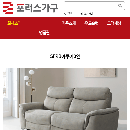
로그인
회원가입
회사소개
제품소개
우드슬랩
고객세상
명품관
SFRB아쿠아3인