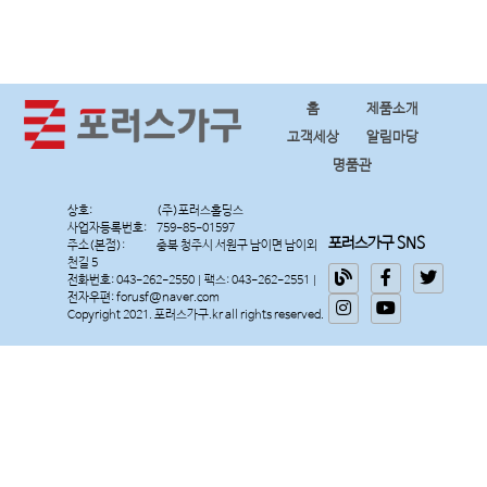
홈
제품소개
고객세상
알림마당
명품관
상호:
사업자등록번호:
포러스가구 SNS
주소(본점):
충북 청주시 서원구 남이면 남이외
천길 5
전화번호: 043-262-2550 | 팩스: 043-262-2551 |
전자우편: forusf@naver.com