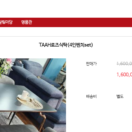
알림마당
명품관
TAAH로즈식탁(4인벤치set)
1,600,
판매가
1,600,
배송비
별도