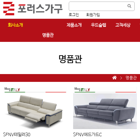
로그인
회원가입
회사소개
제품소개
우드슬랩
고객세상
명품관
명품관
명품관
SFNV테일러30
SFNV에드가드C